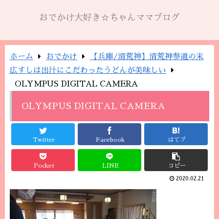
おでかけ大好き☆ちゃんママブログ
ホーム
おでかけ
【兵庫/清荒神】清荒神参道の末
広すしは出汁にこだわったうどんが美味しい
OLYMPUS DIGITAL CAMERA
OLYMPUS DIGITAL CAMERA
Twitter
Facebook
はてブ
Pocket
LINE
コピー
2020.02.21