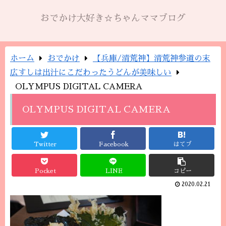
おでかけ大好き☆ちゃんママブログ
ホーム
おでかけ
【兵庫/清荒神】清荒神参道の末
広すしは出汁にこだわったうどんが美味しい
OLYMPUS DIGITAL CAMERA
OLYMPUS DIGITAL CAMERA
Twitter
Facebook
はてブ
Pocket
LINE
コピー
2020.02.21