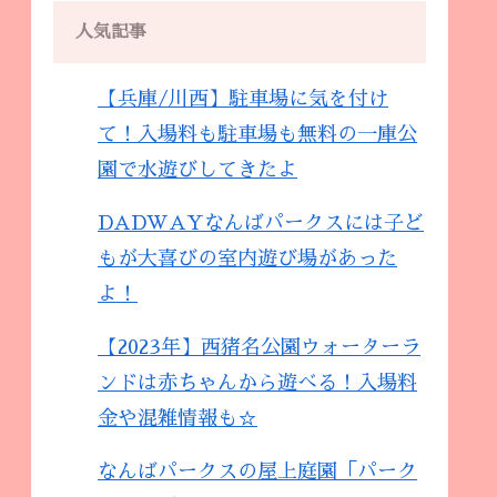
人気記事
【兵庫/川西】駐車場に気を付け
て！入場料も駐車場も無料の一庫公
園で水遊びしてきたよ
DADWAYなんばパークスには子ど
もが大喜びの室内遊び場があった
よ！
【2023年】西猪名公園ウォーターラ
ンドは赤ちゃんから遊べる！入場料
金や混雑情報も☆
なんばパークスの屋上庭園「パーク