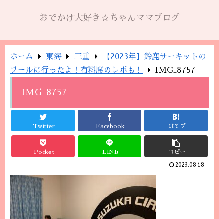
おでかけ大好き☆ちゃんママブログ
ホーム
東海
三重
【2023年】鈴鹿サーキットの
プールに行ったよ！有料席のレポも！
IMG_8757
IMG_8757
Twitter
Facebook
はてブ
Pocket
LINE
コピー
2023.08.18