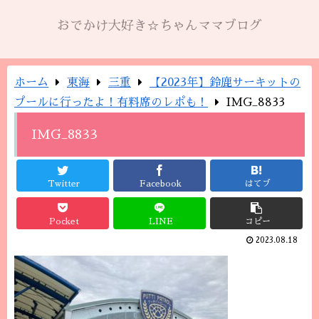
おでかけ大好き☆ちゃんママブログ
ホーム
東海
三重
【2023年】鈴鹿サーキットの
プールに行ったよ！有料席のレポも！
IMG_8833
IMG_8833
Twitter
Facebook
はてブ
Pocket
LINE
コピー
2023.08.18