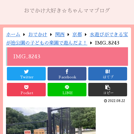
おでかけ大好き☆ちゃんママブログ
ホーム
おでかけ
関西
京都
水遊びができる宝
が池公園の子どもの楽園で遊んだよ！
IMG_8243
IMG_8243
Twitter
Facebook
はてブ
Pocket
LINE
コピー
2022.08.22