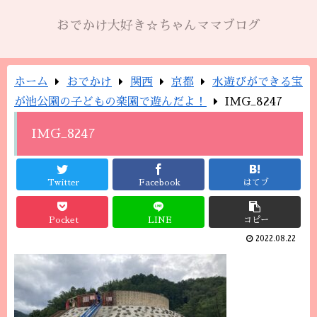
おでかけ大好き☆ちゃんママブログ
ホーム
おでかけ
関西
京都
水遊びができる宝
が池公園の子どもの楽園で遊んだよ！
IMG_8247
IMG_8247
Twitter
Facebook
はてブ
Pocket
LINE
コピー
2022.08.22