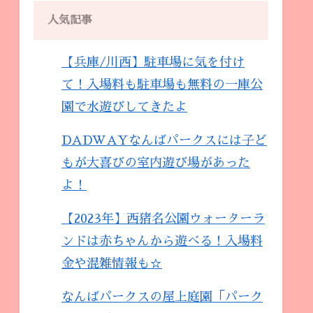
人気記事
【兵庫/川西】駐車場に気を付け
て！入場料も駐車場も無料の一庫公
園で水遊びしてきたよ
DADWAYなんばパークスには子ど
もが大喜びの室内遊び場があった
よ！
【2023年】西猪名公園ウォーターラ
ンドは赤ちゃんから遊べる！入場料
金や混雑情報も☆
なんばパークスの屋上庭園「パーク