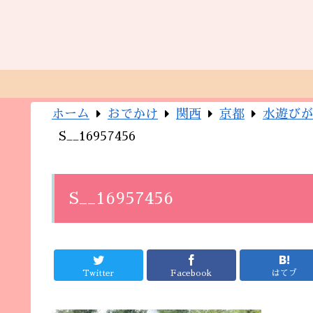
ホーム
おでかけ
関西
京都
水遊びが
S__16957456
S__16957456
Twitter
Facebook
はてブ