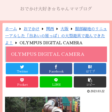
おでかけ大好き☆ちゃんママブログ
ホーム
おでかけ
関西
大阪
服部緑地のリニュ
ーアルした「谷あいの原っぱ」の大型遊具で遊んできた
よ！
OLYMPUS DIGITAL CAMERA
OLYMPUS DIGITAL CAMERA
Twitter
Facebook
はてブ
Pocket
LINE
コピー
2023.03.22