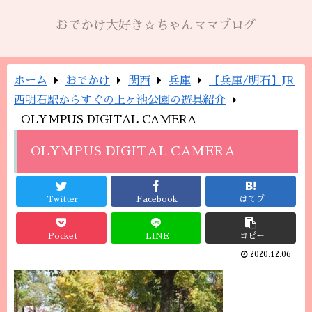
おでかけ大好き☆ちゃんママブログ
ホーム
おでかけ
関西
兵庫
【兵庫/明石】JR
西明石駅からすぐの上ヶ池公園の遊具紹介
OLYMPUS DIGITAL CAMERA
OLYMPUS DIGITAL CAMERA
Twitter
Facebook
はてブ
Pocket
LINE
コピー
2020.12.06