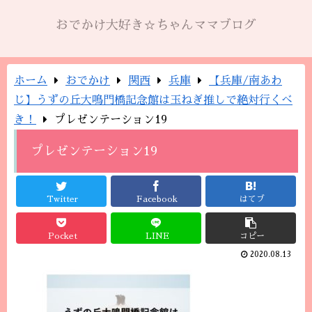
おでかけ大好き☆ちゃんママブログ
ホーム
おでかけ
関西
兵庫
【兵庫/南あわ
じ】うずの丘大鳴門橋記念館は玉ねぎ推しで絶対行くべ
き！
プレゼンテーション19
プレゼンテーション19
Twitter
Facebook
はてブ
Pocket
LINE
コピー
2020.08.13