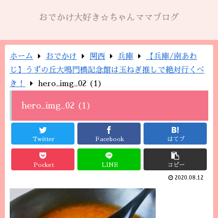
おでかけ大好き☆ちゃんママブログ
ホーム
おでかけ
関西
兵庫
【兵庫/南あわ
じ】うずの丘大鳴門橋記念館は玉ねぎ推しで絶対行くべ
き！
hero_img_02 (1)
hero_img_02 (1)
Twitter
Facebook
はてブ
Pocket
LINE
コピー
2020.08.12