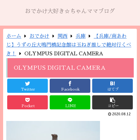
おでかけ大好き☆ちゃんママブログ
ホーム
おでかけ
関西
兵庫
【兵庫/南あわ
じ】うずの丘大鳴門橋記念館は玉ねぎ推しで絶対行くべ
き！
OLYMPUS DIGITAL CAMERA
OLYMPUS DIGITAL CAMERA
Twitter
Facebook
はてブ
Pocket
LINE
コピー
2020.08.12