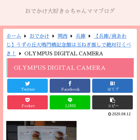
おでかけ大好き☆ちゃんママブログ
ホーム
おでかけ
関西
兵庫
【兵庫/南あわ
じ】うずの丘大鳴門橋記念館は玉ねぎ推しで絶対行くべ
き！
OLYMPUS DIGITAL CAMERA
OLYMPUS DIGITAL CAMERA
Twitter
Facebook
はてブ
Pocket
LINE
コピー
2020.08.12