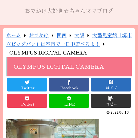
おでかけ大好き☆ちゃんママブログ
ホーム
おでかけ
関西
大阪
大型児童館「堺市
立ビッグバン」は室内で一日中遊べるよ！
OLYMPUS DIGITAL CAMERA
OLYMPUS DIGITAL CAMERA
Twitter
Facebook
はてブ
Pocket
LINE
コピー
2022.06.10