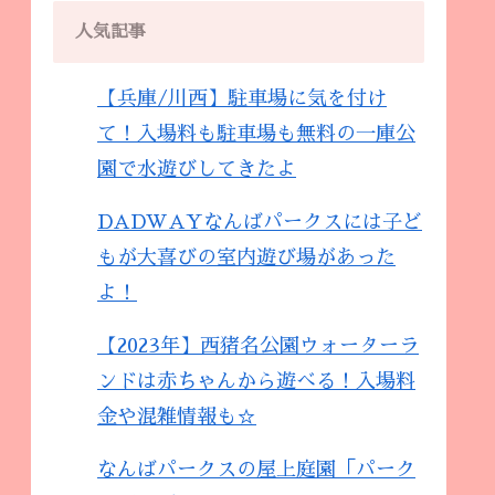
人気記事
【兵庫/川西】駐車場に気を付け
て！入場料も駐車場も無料の一庫公
園で水遊びしてきたよ
DADWAYなんばパークスには子ど
もが大喜びの室内遊び場があった
よ！
【2023年】西猪名公園ウォーターラ
ンドは赤ちゃんから遊べる！入場料
金や混雑情報も☆
なんばパークスの屋上庭園「パーク