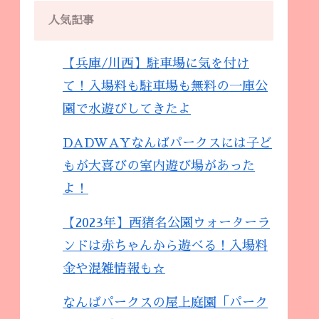
人気記事
【兵庫/川西】駐車場に気を付け
て！入場料も駐車場も無料の一庫公
園で水遊びしてきたよ
DADWAYなんばパークスには子ど
もが大喜びの室内遊び場があった
よ！
【2023年】西猪名公園ウォーターラ
ンドは赤ちゃんから遊べる！入場料
金や混雑情報も☆
なんばパークスの屋上庭園「パーク