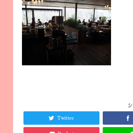
シ
Twitter