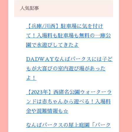
人気記事
【兵庫/川西】駐車場に気を付け
て！入場料も駐車場も無料の一庫公
園で水遊びしてきたよ
DADWAYなんばパークスには子ど
もが大喜びの室内遊び場があった
よ！
【2023年】西猪名公園ウォーターラ
ンドは赤ちゃんから遊べる！入場料
金や混雑情報も☆
なんばパークスの屋上庭園「パーク