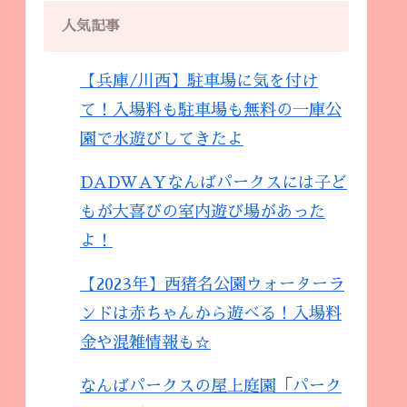
人気記事
【兵庫/川西】駐車場に気を付け
て！入場料も駐車場も無料の一庫公
園で水遊びしてきたよ
DADWAYなんばパークスには子ど
もが大喜びの室内遊び場があった
よ！
【2023年】西猪名公園ウォーターラ
ンドは赤ちゃんから遊べる！入場料
金や混雑情報も☆
なんばパークスの屋上庭園「パーク