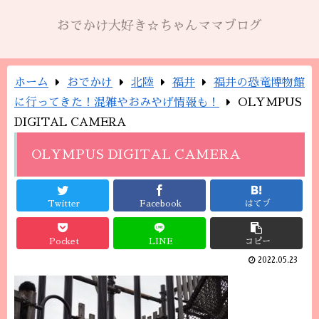
おでかけ大好き☆ちゃんママブログ
ホーム
おでかけ
北陸
福井
福井の恐竜博物館
に行ってきた！混雑やおみやげ情報も！
OLYMPUS
DIGITAL CAMERA
OLYMPUS DIGITAL CAMERA
Twitter
Facebook
はてブ
Pocket
LINE
コピー
2022.05.23