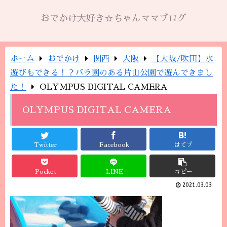
おでかけ大好き☆ちゃんママブログ
ホーム
おでかけ
関西
大阪
【大阪/吹田】水
遊びもできる！？バラ園のある片山公園で遊んできまし
た！
OLYMPUS DIGITAL CAMERA
OLYMPUS DIGITAL CAMERA
Twitter
Facebook
はてブ
Pocket
LINE
コピー
2021.03.03