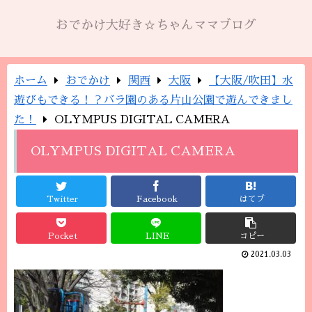
おでかけ大好き☆ちゃんママブログ
ホーム
おでかけ
関西
大阪
【大阪/吹田】水
遊びもできる！？バラ園のある片山公園で遊んできまし
た！
OLYMPUS DIGITAL CAMERA
OLYMPUS DIGITAL CAMERA
Twitter
Facebook
はてブ
Pocket
LINE
コピー
2021.03.03