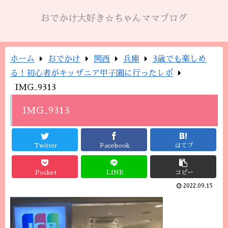
おでかけ大好き☆ちゃんママブログ
ホーム
おでかけ
関西
兵庫
3歳でも楽しめ
る！初心者がキッザニア甲子園に行ったレポ
IMG_9313
IMG_9313
Twitter
Facebook
はてブ
Pocket
LINE
コピー
2022.09.15