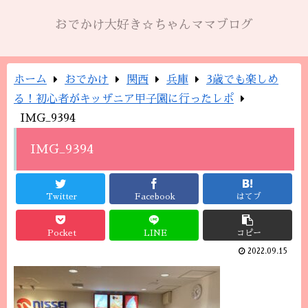
おでかけ大好き☆ちゃんママブログ
ホーム
おでかけ
関西
兵庫
3歳でも楽しめ
る！初心者がキッザニア甲子園に行ったレポ
IMG_9394
IMG_9394
Twitter
Facebook
はてブ
Pocket
LINE
コピー
2022.09.15