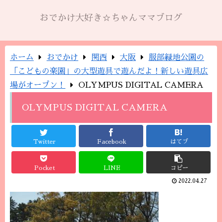
おでかけ大好き☆ちゃんママブログ
ホーム
おでかけ
関西
大阪
服部緑地公園の
「こどもの楽園」の大型遊具で遊んだよ！新しい遊具広
場がオープン！
OLYMPUS DIGITAL CAMERA
OLYMPUS DIGITAL CAMERA
Twitter
Facebook
はてブ
Pocket
LINE
コピー
2022.04.27