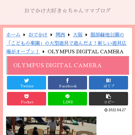
おでかけ大好き☆ちゃんママブログ
ホーム
おでかけ
関西
大阪
服部緑地公園の
「こどもの楽園」の大型遊具で遊んだよ！新しい遊具広
場がオープン！
OLYMPUS DIGITAL CAMERA
OLYMPUS DIGITAL CAMERA
Twitter
Facebook
はてブ
Pocket
LINE
コピー
2022.04.27