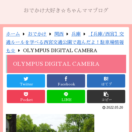
おでかけ大好き☆ちゃんママブログ
ホーム
おでかけ
関西
兵庫
【兵庫/西宮】交
通ルールを学べる西宮交通公園で遊んだよ！駐車場情報
も☆
OLYMPUS DIGITAL CAMERA
OLYMPUS DIGITAL CAMERA
Twitter
Facebook
はてブ
Pocket
LINE
コピー
2022.05.20