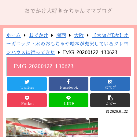
おでかけ大好き☆ちゃんママブログ
ホーム
おでかけ
関西
大阪
【大阪/江坂】オ
ーガニック・木のおもちゃや絵本が充実しているクレヨ
ンハウスに行ってきた
IMG_20200122_130623
IMG_20200122_130623
Twitter
Facebook
はてブ
Pocket
LINE
コピー
2020.01.22