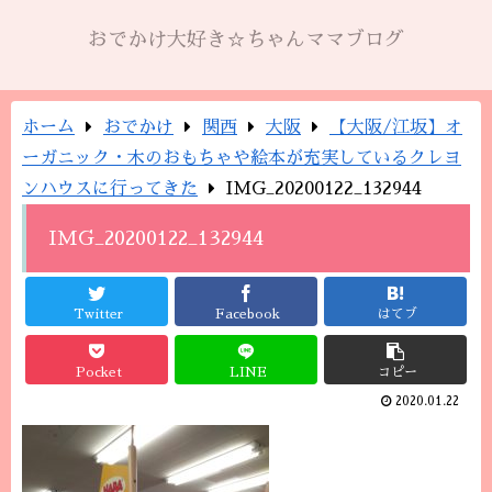
おでかけ大好き☆ちゃんママブログ
ホーム
おでかけ
関西
大阪
【大阪/江坂】オ
ーガニック・木のおもちゃや絵本が充実しているクレヨ
ンハウスに行ってきた
IMG_20200122_132944
IMG_20200122_132944
Twitter
Facebook
はてブ
Pocket
LINE
コピー
2020.01.22