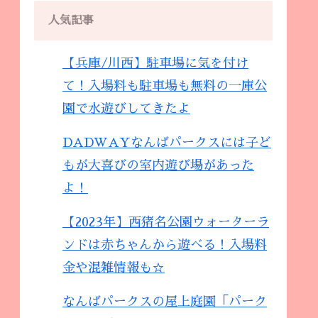
人気記事
【兵庫/川西】駐車場に気を付け
て！入場料も駐車場も無料の一庫公
園で水遊びしてきたよ
DADWAYなんばパークスには子ど
もが大喜びの室内遊び場があった
よ！
【2023年】西猪名公園ウォーターラ
ンドは赤ちゃんから遊べる！入場料
金や混雑情報も☆
なんばパークスの屋上庭園「パーク