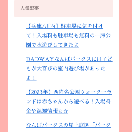
人気記事
【兵庫/川西】駐車場に気を付け
て！入場料も駐車場も無料の一庫公
園で水遊びしてきたよ
DADWAYなんばパークスには子ど
もが大喜びの室内遊び場があった
よ！
【2023年】西猪名公園ウォーターラ
ンドは赤ちゃんから遊べる！入場料
金や混雑情報も☆
なんばパークスの屋上庭園「パーク