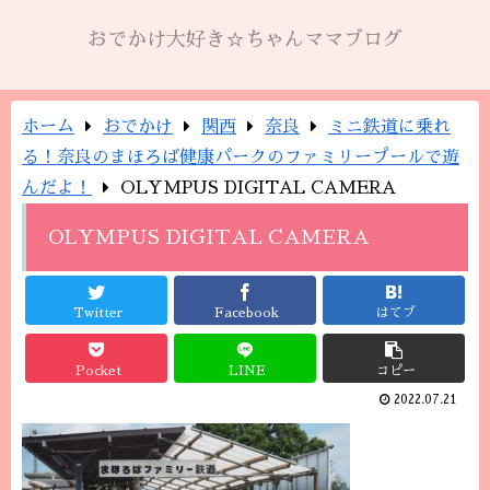
おでかけ大好き☆ちゃんママブログ
ホーム
おでかけ
関西
奈良
ミニ鉄道に乗れ
る！奈良のまほろば健康パークのファミリープールで遊
んだよ！
OLYMPUS DIGITAL CAMERA
OLYMPUS DIGITAL CAMERA
Twitter
Facebook
はてブ
Pocket
LINE
コピー
2022.07.21