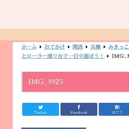
ホーム
おでかけ
関西
兵庫
みきっこ
とローラー滑り台で一日中遊ぼう！
IMG_3
IMG_3925
Twitter
Facebook
はてブ