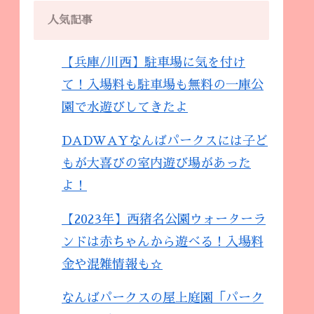
人気記事
【兵庫/川西】駐車場に気を付け
て！入場料も駐車場も無料の一庫公
園で水遊びしてきたよ
DADWAYなんばパークスには子ど
もが大喜びの室内遊び場があった
よ！
【2023年】西猪名公園ウォーターラ
ンドは赤ちゃんから遊べる！入場料
金や混雑情報も☆
なんばパークスの屋上庭園「パーク