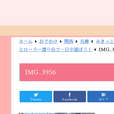
ホーム
おでかけ
関西
兵庫
みきっこ
とローラー滑り台で一日中遊ぼう！
IMG_3
IMG_3956
Twitter
Facebook
はてブ