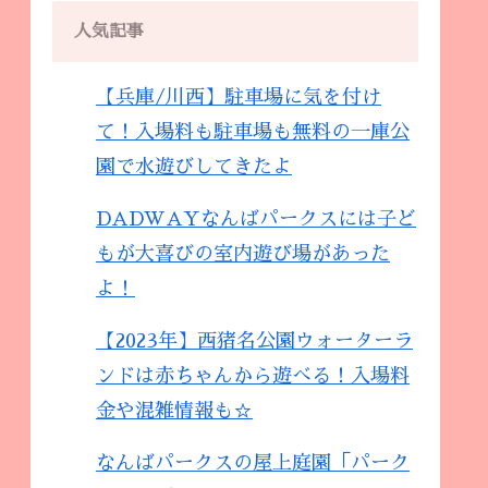
人気記事
【兵庫/川西】駐車場に気を付け
て！入場料も駐車場も無料の一庫公
園で水遊びしてきたよ
DADWAYなんばパークスには子ど
もが大喜びの室内遊び場があった
よ！
【2023年】西猪名公園ウォーターラ
ンドは赤ちゃんから遊べる！入場料
金や混雑情報も☆
なんばパークスの屋上庭園「パーク