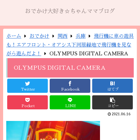
おでかけ大好き☆ちゃんママブログ
ホーム
おでかけ
関西
兵庫
飛行機に車の遊具
も！エアフロント・オアシス下河原緑地で飛行機を見な
がら遊んだよ！
OLYMPUS DIGITAL CAMERA
OLYMPUS DIGITAL CAMERA
Twitter
Facebook
はてブ
Pocket
LINE
コピー
2021.06.16