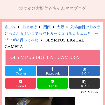
おでかけ大好き☆ちゃんママブログ
ホーム
おでかけ
関西
大阪
入場無料でおみや
げも貰える！いつでもパトカーに乗れるコミュニティー
プラザに行ってみた
OLYMPUS DIGITAL
CAMERA
OLYMPUS DIGITAL CAMERA
Twitter
Facebook
はてブ
Pocket
LINE
コピー
2022.06.26