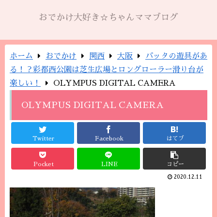
おでかけ大好き☆ちゃんママブログ
ホーム
おでかけ
関西
大阪
バッタの遊具があ
る！？彩都西公園は芝生広場とロングローラー滑り台が
楽しい！
OLYMPUS DIGITAL CAMERA
OLYMPUS DIGITAL CAMERA
Twitter
Facebook
はてブ
Pocket
LINE
コピー
2020.12.11