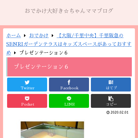
おでかけ大好き☆ちゃんママブログ
ホーム
おでかけ
【大阪/千里中央】千里阪急の
SENRIガーデンテラスはキッズスペースがあっておすす
め
プレゼンテーション６
プレゼンテーション６
Twitter
Facebook
はてブ
Pocket
LINE
コピー
2020.02.01