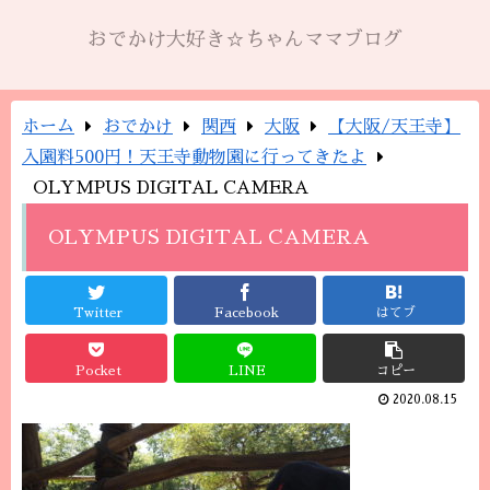
おでかけ大好き☆ちゃんママブログ
ホーム
おでかけ
関西
大阪
【大阪/天王寺】
入園料500円！天王寺動物園に行ってきたよ
OLYMPUS DIGITAL CAMERA
OLYMPUS DIGITAL CAMERA
Twitter
Facebook
はてブ
Pocket
LINE
コピー
2020.08.15