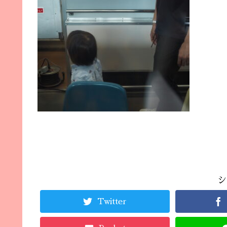
シ
Twitter