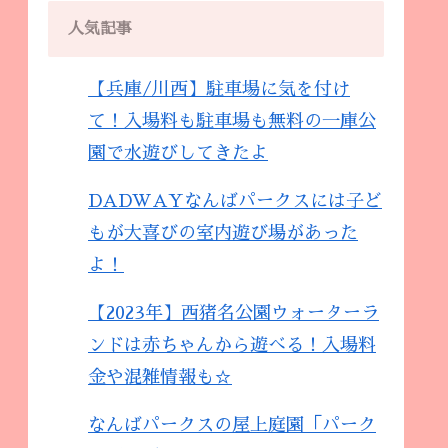
人気記事
【兵庫/川西】駐車場に気を付け
て！入場料も駐車場も無料の一庫公
園で水遊びしてきたよ
DADWAYなんばパークスには子ど
もが大喜びの室内遊び場があった
よ！
【2023年】西猪名公園ウォーターラ
ンドは赤ちゃんから遊べる！入場料
金や混雑情報も☆
なんばパークスの屋上庭園「パーク