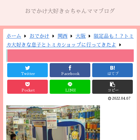
おでかけ大好き☆ちゃんママブログ
ホーム
おでかけ
関西
大阪
限定品も！？トミ
カ大好きな息子とトミカショップに行ってきたよ
Twitter
Facebook
はてブ
Pocket
LINE
コピー
2022.04.07