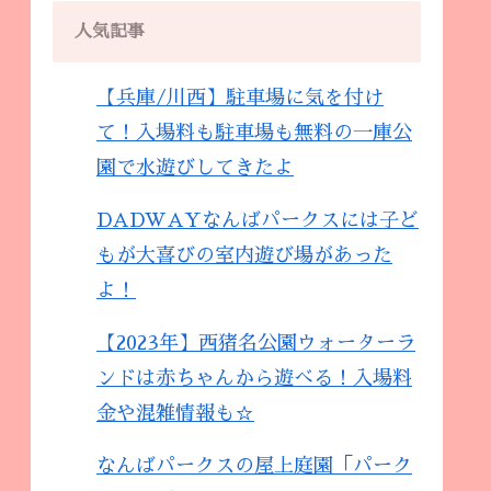
人気記事
【兵庫/川西】駐車場に気を付け
て！入場料も駐車場も無料の一庫公
園で水遊びしてきたよ
DADWAYなんばパークスには子ど
もが大喜びの室内遊び場があった
よ！
【2023年】西猪名公園ウォーターラ
ンドは赤ちゃんから遊べる！入場料
金や混雑情報も☆
なんばパークスの屋上庭園「パーク