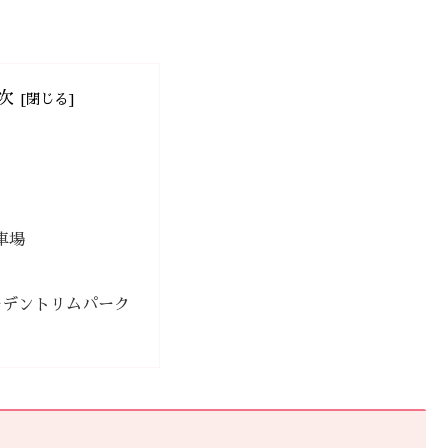
次
ス
車場
ーデントリムパーク