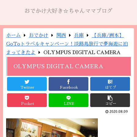
おでかけ大好き☆ちゃんママブログ
ホーム
おでかけ
関西
兵庫
【兵庫/洲本】
GoToトラベルキャンペーン！淡路島旅行で夢海遊に泊
まってきたよ
OLYMPUS DIGITAL CAMERA
OLYMPUS DIGITAL CAMERA
Twitter
Facebook
はてブ
Pocket
LINE
コピー
2020.08.09