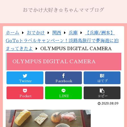
おでかけ大好き☆ちゃんママブログ
ホーム
おでかけ
関西
兵庫
【兵庫/洲本】
GoToトラベルキャンペーン！淡路島旅行で夢海遊に泊
まってきたよ
OLYMPUS DIGITAL CAMERA
OLYMPUS DIGITAL CAMERA
Twitter
Facebook
はてブ
Pocket
LINE
コピー
2020.08.09