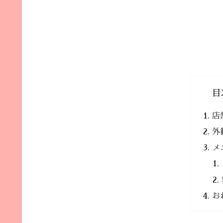
目
店
外
メ
お