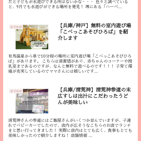
だと子どもが水遊びできる所はないかな・・・ 色々と調べている
と、9月でも水遊びができる場所を発見！ 堺にある「ハーベ...
【兵庫/神戸】無料の室内遊び場
おでかけ
「こべっこあそびひろば」を紹
介します
有馬温泉から車で10分程の場所に室内遊び場「こべっこあそびひろ
ば」があります。 こちらは清潔感があり、赤ちゃんのコーナーや授
乳室まであるのですが、なんと無料で遊べるのです！！！ 子育て環
境が充実しているのでママさんには嬉しいです...
【兵庫/清荒神】清荒神参道の末
おでかけ
広すしは出汁にこだわったうど
んが美味しい
清荒神さんの参道にはご飯屋さんがいくつか並んでいますが、子連
れでベビーカーでしたので、店内が広そうなこちらのお店でランチ
をと思い行ってきました！ 実際に店内はとても広く、食事もとても
美味しかったので紹介しますね！ 店舗情報 ...