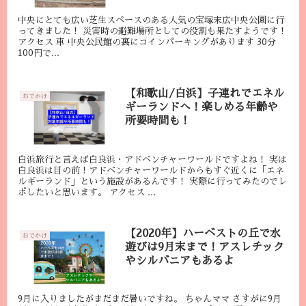
中央にとても広い芝生スペースのある人気の宝塚末広中央公園に行
ってきました！ 災害時の避難場所としての役割も果たすようです！
アクセス 車 中央公民館の裏にコインパーキングがあります 30分
100円で...
【和歌山/白浜】子連れでエネル
おでかけ
ギーランドへ！楽しめる年齢や
所要時間も！
白浜旅行と言えば白良浜・アドベンチャーワールドですよね！ 実は
白良浜は目の前！アドベンチャーワールドからもすぐ近くに「エネ
ルギーランド」という施設があるんです！ 実際に行ってみたのでレ
ポしたいと思います。 アクセス ...
【2020年】ハーベストの丘で水
おでかけ
遊びは9月末まで！アスレチック
やシルバニアもあるよ
9月に入りましたがまだまだ暑いですね。 ちゃんママ さすがに9月