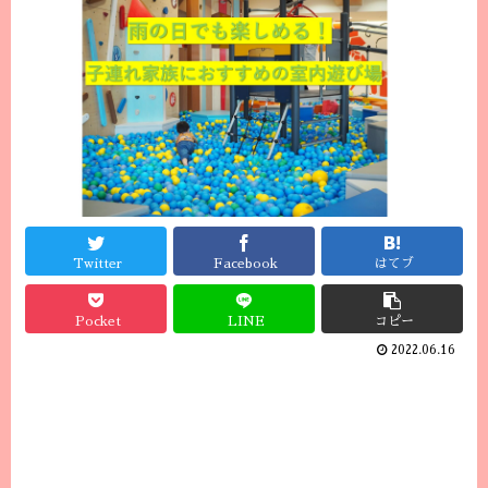
Twitter
Facebook
はてブ
Pocket
LINE
コピー
2022.06.16