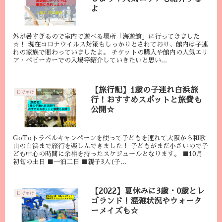
よ
外が暑すぎるので室内で遊べる場所「海遊館」に行ってきました
☆！ 現在コロナウイルス対策もしっかりとされており、館内は子連
れの家族で賑わっていましたよ。 チケットの購入や館内の人気エリ
ア・ベビーカーでの入場等紹介していきたいと思い...
【旅行記】1歳の子連れ白浜旅
おでかけ
行！おすすめスポットと旅費も
公開☆
GoToトラベルキャンペーンを使って子どもを連れて大阪から和歌
山の白浜まで旅行を楽しんできました！ 子どもがまだ小さいので子
ども中心の時間に余裕を持ったスケジュールとなります。 ■10月
初旬の土日 ■一泊二日 ■親子3人(子...
【2022】夏休みに3歳・0歳とレ
おでかけ
ゴランド！混雑状況やウォータ
ーメイズも☆