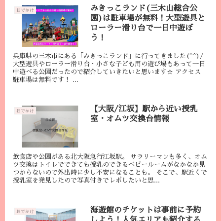
みきっこランド(三木山総合公
おでかけ
園)は駐車場が無料！大型遊具と
ローラー滑り台で一日中遊ぼ
う！
兵庫県の三木市にある「みきっこランド」に行ってきました(^^)/
大型遊具やローラー滑り台・小さな子ども用の遊び場もあって一日
中遊べる公園だったので紹介していきたいと思います☆ アクセス
駐車場は無料です！ ...
【大阪/江坂】駅から近い授乳
おでかけ
室・オムツ交換台情報
飲食店や公園がある北大阪急行江坂駅。 サラリーマンも多く、オム
ツ交換はトイレでできても授乳のできるベビールームがなかなか見
つからないので外出時に少し不安になることも。 そこで、駅近くで
授乳室を発見したので写真付きでレポしたいと思...
海遊館のチケットは事前に予約
おでかけ
しよう！人気エリアも紹介する