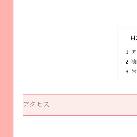
目
ア
池
お
アクセス