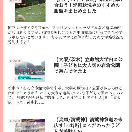
おでかけ
合おう！混雑状況やおすすめの
服装をまとめました
神戸はモザイクやUmie、アンパンマンミュージアムなど遊ぶ場所
が沢山ありますが、動物と触れ合える六甲山牧場に行ってきたので
レポしたいと思います！ ちゃんママ 4連休に行ったので混雑状況も
説明するよ！ ...
【大阪/茨木】立命館大学内に公
おでかけ
園！子どもに大人気の岩倉公園
で遊んできたよ
茨木市にある立命館大学ですが、大学の敷地内に公園があるのはご
存知でしょうか？ とても大きな遊具でいつも子どもで賑わっていま
す。 混雑状況も含めて紹介していきますね！ アクセス JR 「茨木
駅」下車、徒歩約5...
【兵庫/清荒神】清荒神参道の末
おでかけ
広すしは出汁にこだわったうど
んが美味しい