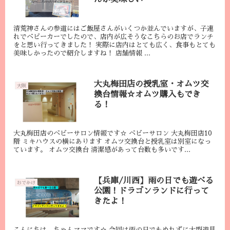
清荒神さんの参道にはご飯屋さんがいくつか並んでいますが、子連
れでベビーカーでしたので、店内が広そうなこちらのお店でランチ
をと思い行ってきました！ 実際に店内はとても広く、食事もとても
美味しかったので紹介しますね！ 店舗情報 ...
大丸梅田店の授乳室・オムツ交
大阪
換台情報☆オムツ購入もでき
る！
大丸梅田店のベビーサロン情報です☆ ベビーサロン 大丸梅田店10
階 ミキハウスの横にあります オムツ交換台と授乳室は別室になっ
ています。 オムツ交換台 清潔感があって台数も多いです...
【兵庫/川西】雨の日でも遊べる
おでかけ
公園！ドラゴンランドに行って
きたよ！
こんにちは、ちゃんママです☆ 今回は雨の日でもぬれずに大型遊具