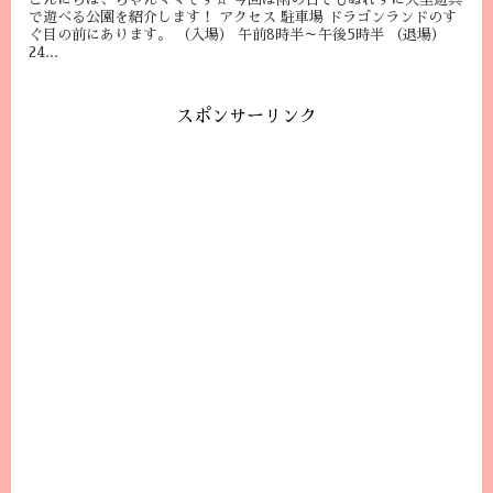
で遊べる公園を紹介します！ アクセス 駐車場 ドラゴンランドのす
ぐ目の前にあります。 （入場） 午前8時半～午後5時半 （退場）
24...
スポンサーリンク